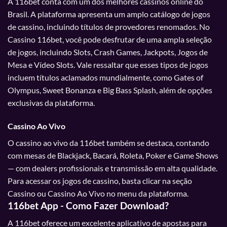
A 116bet conta com um dos melhores cassinos online do
Brasil. A plataforma apresenta um amplo catálogo de jogos
de cassino, incluindo títulos de provedores renomados. No
Cassino 116bet, você pode desfrutar de uma ampla seleção
de jogos, incluindo Slots, Crash Games, Jackpots, Jogos de
Mesa e Vídeo Slots. Vale ressaltar que esses tipos de jogos
incluem títulos aclamados mundialmente, como Gates of
Olympus, Sweet Bonanza e Big Bass Splash, além de opções
exclusivas da plataforma.
Cassino Ao Vivo
O cassino ao vivo da 116bet também se destaca, contando
com mesas de Blackjack, Bacará, Roleta, Poker e Game Shows
— com dealers profissionais e transmissão em alta qualidade.
Para acessar os jogos de cassino, basta clicar na seção
Cassino ou Cassino Ao Vivo no menu da plataforma.
116bet App - Como Fazer Download?
A 116bet oferece um excelente aplicativo de apostas para