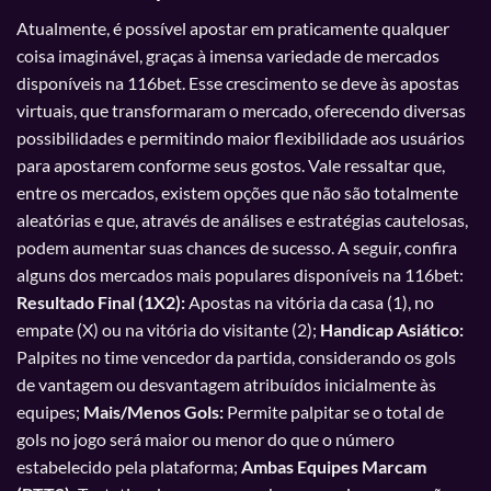
Atualmente, é possível apostar em praticamente qualquer
coisa imaginável, graças à imensa variedade de mercados
disponíveis na 116bet. Esse crescimento se deve às apostas
virtuais, que transformaram o mercado, oferecendo diversas
possibilidades e permitindo maior flexibilidade aos usuários
para apostarem conforme seus gostos. Vale ressaltar que,
entre os mercados, existem opções que não são totalmente
aleatórias e que, através de análises e estratégias cautelosas,
podem aumentar suas chances de sucesso. A seguir, confira
alguns dos mercados mais populares disponíveis na 116bet:
Resultado Final (1X2):
Apostas na vitória da casa (1), no
empate (X) ou na vitória do visitante (2);
Handicap Asiático:
Palpites no time vencedor da partida, considerando os gols
de vantagem ou desvantagem atribuídos inicialmente às
equipes;
Mais/Menos Gols:
Permite palpitar se o total de
gols no jogo será maior ou menor do que o número
estabelecido pela plataforma;
Ambas Equipes Marcam