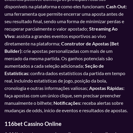
disponíveis na plataforma e como eles funcionam:
Cash Out:
uma ferramenta que permite encerrar uma aposta antes de
seu resultado final, sendo uma forma de minimizar perdas e
recuperar parcialmente o valor apostado;
Streaming Ao
Vivo:
assista a grandes eventos esportivos ao vivo
diretamente na plataforma;
Construtor de Apostas (Bet
Builder):
crie apostas personalizadas com mais de um
mercado da mesma partida. Os ganhos potenciais são
aumentados a cada seleção adicionada;
Seção de
Estatísticas:
confira dados estatísticos da partida em tempo
real, incluindo estatísticas de jogo, posição da bola,
cronologia e outras informações valiosas;
Apostas Rápidas:
faça apostas com um único clique, sem precisar preencher
manualmente o bilhete;
Notificações:
receba alertas sobre
mudanças de odds, início de eventos e resultados de apostas.
116bet Cassino Online