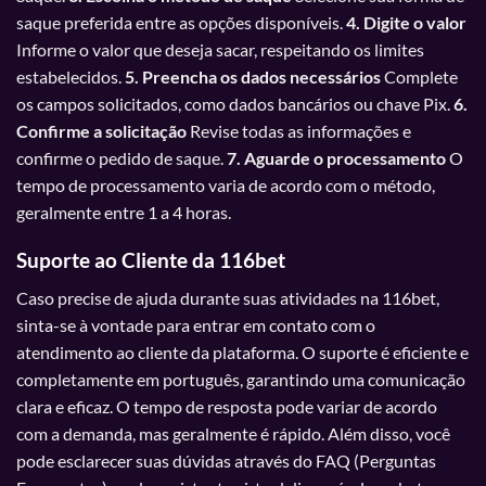
saque preferida entre as opções disponíveis.
4. Digite o valor
Informe o valor que deseja sacar, respeitando os limites
estabelecidos.
5. Preencha os dados necessários
Complete
os campos solicitados, como dados bancários ou chave Pix.
6.
Confirme a solicitação
Revise todas as informações e
confirme o pedido de saque.
7. Aguarde o processamento
O
tempo de processamento varia de acordo com o método,
geralmente entre 1 a 4 horas.
Suporte ao Cliente da 116bet
Caso precise de ajuda durante suas atividades na 116bet,
sinta-se à vontade para entrar em contato com o
atendimento ao cliente da plataforma. O suporte é eficiente e
completamente em português, garantindo uma comunicação
clara e eficaz. O tempo de resposta pode variar de acordo
com a demanda, mas geralmente é rápido. Além disso, você
pode esclarecer suas dúvidas através do FAQ (Perguntas