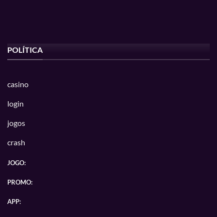
POLÍTICA
casino
login
jogos
crash
JOGO:
PROMO:
APP: