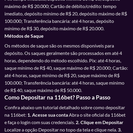
máximo de R$ 20.000; Cartão de débito/crédito: tempo
imediato, depósito mínimo de R$ 20, depósito máximo de R$
100.000; Transferência bancária: até 4 horas, depósito
mínimo de R$ 30, depósito máximo de R$ 20.000.
Métodos de Saque
Os métodos de saque são os mesmos disponíveis para
depósito. Os saques geralmente são processados em até 4
horas, dependendo do método escolhido. Pix: até 4 horas,
saque mínimo de R$ 40, saque máximo de R$ 20.000; Cartão:
até 4 horas, saque mínimo de R$ 20, saque máximo de R$
100.000; Transferência bancária: até 4 horas, saque mínimo
de R$ 40, saque máximo de R$ 50.000.
Como Depositar na 116bet? Passo a Passo
Confira abaixo um tutorial detalhado sobre como depositar
na 116bet:
1. Acesse sua conta
Abra o site oficial da 116bet
e faça o login com suas credenciais.
2. Clique em Depositar
Localize a opção Depositar no topo da tela e clique nela.
3.