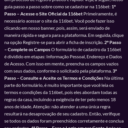
guia passo a passo sobre como se cadastrar na 116bet:
1º
Passo – Acesse o Site Oficial da 116bet
Primeiramente, é
necessário acessar o site da 116bet. Você pode fazer isso
clicando em nosso banner, pois, assim, será enviado de
maneira rápida e segura para a plataforma. Em seguida, clique
na opção Registre-se para abrir a ficha de inscrição.
2º Passo
– Complete os Campos
O formulário de cadastro da 116bet
é dividido em etapas: Informação Pessoal, Endereço e Dados
de Acesso. Com isso em mente, preencha os campos vazios
com seus dados, conforme o solicitado pela plataforma.
3º
Passo – Consulte e Aceite os Termos e Condições
Na última
parte do formulário, é muito importante que você leia os
termos e condições da 116bet, pois eles abordam todas as
regras da casa, incluindo a exigência de ter pelo menos 18
anos de idade. Atenção: não atender a uma única regra
resultará na desaprovação de seu cadastro. Então, verifique
se todos os dados foram preenchidos corretamente e conclua
seu cadastro.
4º Passo – Faça o Login em sua Conta
Após se