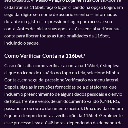
cadastrar na 116bet, faça o login clicando na opção Login. Em
seguida, digite seu nome de usuário e senha — informados
durante o registro — e pressione Login para acessar sua
conta. Antes de iniciar suas apostas, é essencial verificar sua
conta para liberar todas as funcionalidades da 116bet,
incluindo o saque.
Como Verificar Conta na 116bet?
Caso não saiba como verificar a conta na 116bet, é simples:
clique no ícone de usuário no topo da tela, selecione Minha
Conta e, em seguida, pressione Verificação no menu lateral.
Depois, siga as instruções fornecidas pela plataforma, que
incluem o preenchimento de alguns dados pessoais e o envio
de fotos, frente e verso, de um documento válido (CNH, RG,
passaporte ou outro documento aceito). Uma dúvida comum
é quanto tempo demora a verificação da 116bet. Geralmente,
esse processo leva até 48 horas, dependendo da demanda da