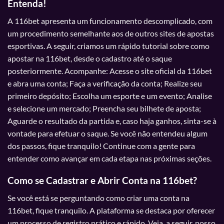
Entenda!
A 116bet apresenta um funcionamento descomplicado, com
um procedimento semelhante aos de outros sites de apostas
esportivas. A seguir, criamos um rápido tutorial sobre como
apostar na 116bet, desde o cadastro até o saque
posteriormente. Acompanhe: Acesse o site oficial da 116bet
e abra uma conta; Faça a verificação da conta; Realize seu
primeiro depósito; Escolha um esporte e um evento; Analise
e selecione um mercado; Preencha seu bilhete de aposta;
Aguarde o resultado da partida e, caso haja ganhos, sinta-se à
vontade para efetuar o saque. Se você não entendeu algum
dos passos, fique tranquilo! Continue com a gente para
entender como avançar em cada etapa nas próximas seções.
Como se Cadastrar e Abrir Conta na 116bet?
Se você está se perguntando como criar uma conta na
116bet, fique tranquilo. A plataforma se destaca por oferecer
um processo de registro prático e rápido. Veja, a seguir, nosso